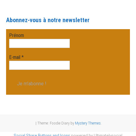
Abonnez-vous à notre newsletter
Prénom
E-mail
*
|
Theme: Foodie Diary by
Mystery Themes
.
Social Share Buttons and Icons
powered by Ultimatelysocial