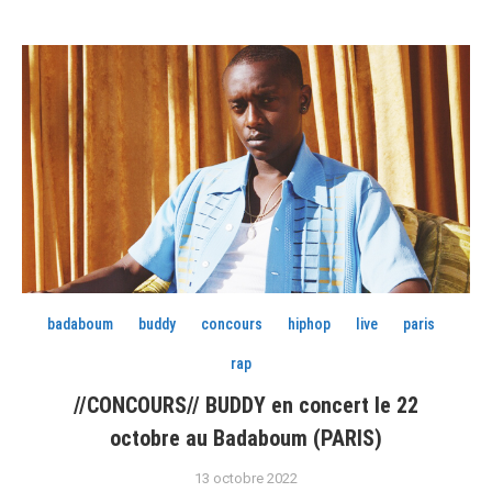
badaboum
buddy
concours
hiphop
live
paris
rap
//CONCOURS// BUDDY en concert le 22
octobre au Badaboum (PARIS)
13 octobre 2022