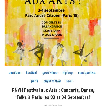
caraïbes
festival
good vibes
hip hop
musique live
paris
pnyhfestival
soul
PNYH Festival aux Arts : Concerts, Danse,
Talks à Paris les 03 et 04 Septembre!
25 août 2022