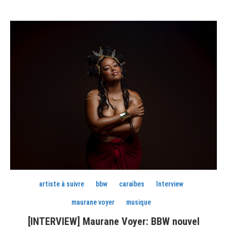
artiste à suivre
bbw
caraïbes
Interview
maurane voyer
musique
[INTERVIEW] Maurane Voyer: BBW nouvel