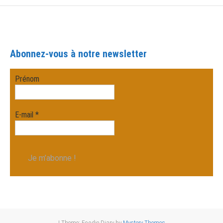
Abonnez-vous à notre newsletter
Prénom
E-mail
*
|
Theme: Foodie Diary by
Mystery Themes
.