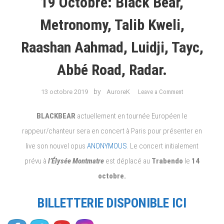
19 Octobre: Black Bear,
Metronomy, Talib Kweli,
Raashan Aahmad, Luidji, Tayc,
Abbé Road, Radar.
on
by
13 octobre 2019
AuroreK
Leave a Comment
#Agenda
Concerts
BLACKBEAR
actuellement en tournée Européen le
du
rappeur/chanteur sera en concert à Paris pour présenter en
14
live son nouvel opus
ANONYMOUS
. Le concert initialement
au
19
prévu à
l’Élysée Montmatre
est déplacé au
Trabendo
le
14
octobre:
octobre.
Black
Bear,
BILLETTERIE DISPONIBLE ICI
Metronomy,
Talib