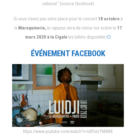
cabossé.”
(source facebook)
Si vous n’avez pas votre place pour le concert
18 octobre
à
la
Maroquinerie,
le rappeur sera de retour sur scène le
17
mars 2020 à la Cigale
les billets disponible
ICI
ÉVÉNEMENT FACEBOOK
https://www.youtube.com/watch?v=b8TotzTNNWE