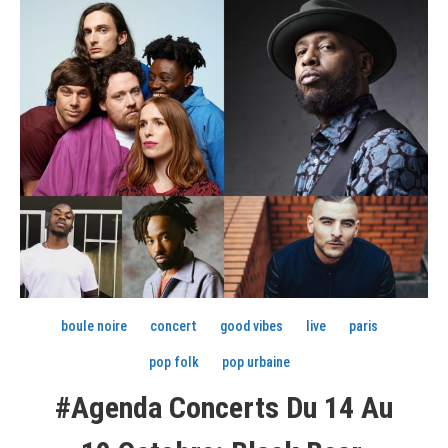
boule noire
concert
good vibes
live
paris
pop folk
pop urbaine
#Agenda Concerts Du 14 Au