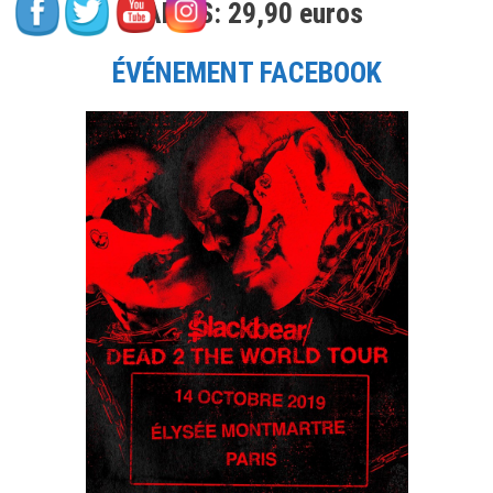
TARIFS: 29,90 euros
Kweli,
Raashan
Aahmad,
ÉVÉNEMENT FACEBOOK
Luidji,
Tayc,
Abbé
Road,
Radar.