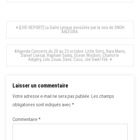
Navigation
[LIVE REPORT] La Gaîté Lyrique envoûtée par la voix de SNOH
AALEGRA.
de
#Agenda Concerts du 20 au 23 octobre: Little Simz, Kara Marni,
l’article
Daniel Caesar, Raphael Sadiq, Ocean Wisdom, Charlotte
Adigéry, Lolo Zouai, Dave, Cuco, Joé Dwét Filé.
Laisser un commentaire
Votre adresse e-mail ne sera pas publiée.
Les champs
obligatoires sont indiqués avec
*
Commentaire
*