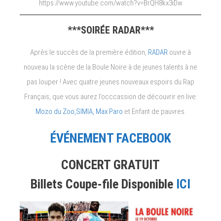
https://www.youtube.com/watch?v=BrQH8kx3iDw
***SOIRÉE RADAR***
Après le succès de la première édition,
RADAR
ouvre à
nouveau la scène de la Boule Noire à de jeunes talents à ne
pas louper ! Avec quatre jeunes nouveaux espoirs du Rap
Français, que vous aurez l’occcassion de découvrir en live:
Mozo du Zoo,
SIMIA,
Max Paro
et Enfant de pauvres.
ÉVÉNEMENT FACEBOOK
CONCERT GRATUIT
Billets Coupe-file Disponible
ICI