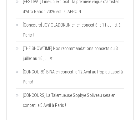
[FESTIVAL] Line-up explosif : la première vague d’artistes
d’Afro Nation 2026 est là !AFRO N
[Concours] JOY OLADOKUN en en concert à le 11 Juillet à
Paris !
[THE SHOWTIME] Nos recommandations concerts du 3
juillet au 16 juillet.
[CONCOURS] BINA en concert le 12 Avril au Pop du Label à
Paris!
[CONCOURS] La Talentueuse Sophye Soliveau sera en
concert le 5 Avril à Paris !