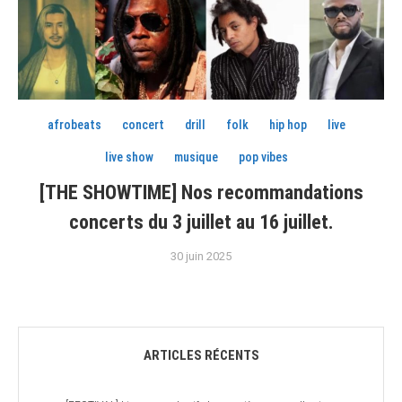
afrobeats
concert
drill
folk
hip hop
live
live show
musique
pop vibes
[THE SHOWTIME] Nos recommandations
concerts du 3 juillet au 16 juillet.
30 juin 2025
ARTICLES RÉCENTS