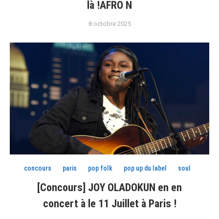
là !AFRO N
8 octobre 2025
concours
paris
pop folk
pop up du label
soul
[Concours] JOY OLADOKUN en en
concert à le 11 Juillet à Paris !