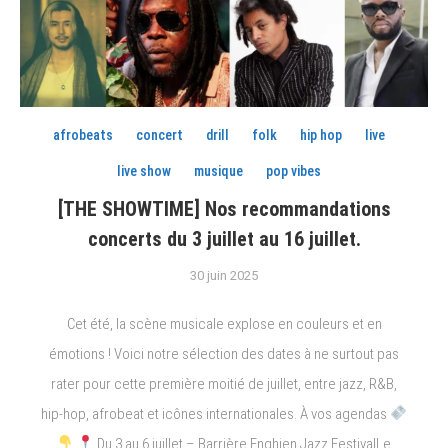
afrobeats
concert
drill
folk
hip hop
live
live show
musique
pop vibes
[THE SHOWTIME] Nos recommandations
concerts du 3 juillet au 16 juillet.
30 juin 2025
Cet été, la scène musicale explose en couleurs et en
émotions ! Voici notre sélection des dates à ne surtout pas
rater pour cette première moitié de juillet, entre jazz, R&B,
hip-hop, afrobeat et icônes internationales. À vos agendas
Du 3 au 6 juillet – Barrière Enghien Jazz FestivalLe