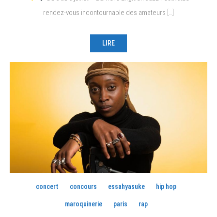
rendez-vous incontournable des amateurs […]
LIRE
concert
concours
essahyasuke
hip hop
maroquinerie
paris
rap