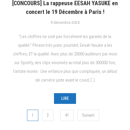
[CONCOURS] La rappeuse EESAH YASUKE en
concert le 19 Décembre à Paris !
9 décembre 2024
“Les chiffres ne sont pas forcément les garants de la
qualité.” Phrase très juste, pourtant, Eesah Yasuke a les
chiffres, ET la qualité. Avec plus de 20000 auditeurs par mois
sur Spotify, des clips visionnés au total plus de 300000 fois,
l’artiste monte. Une enfance plus que compliquée, un début
de carrière juste avant le covid, […]
LIRE
Navigation
…
1
2
41
Suivant
des