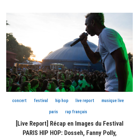
concert
festival
hip hop
live report
musique live
paris
rap français
[Live Report] Récap en Images du Festival
PARIS HIP HOP: Dosseh, Fanny Polly,