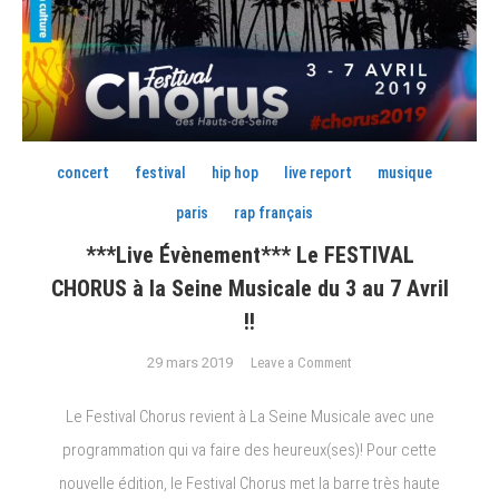
concert
festival
hip hop
live report
musique
paris
rap français
***Live Évènement*** Le FESTIVAL
CHORUS à la Seine Musicale du 3 au 7 Avril
!!
on
29 mars 2019
Leave a Comment
***Live
Évènement***
Le Festival Chorus revient à La Seine Musicale avec une
Le
programmation qui va faire des heureux(ses)! Pour cette
FESTIVAL
nouvelle édition, le Festival Chorus met la barre très haute
CHORUS