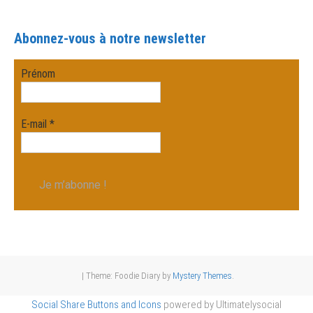
Abonnez-vous à notre newsletter
Prénom
E-mail
*
|
Theme: Foodie Diary by
Mystery Themes
.
Social Share Buttons and Icons
powered by Ultimatelysocial