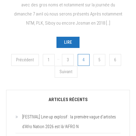
à
avec des gros noms et notamment sur la journée du
la
dimanche 7 avril où nous serons présents Après notamment
Seine
NTM, PLK, Siboy ou encore Josman en 2018 […]
Musicale
du
3
LIRE
au
7
Navigation
…
Précédent
1
3
4
Avril
5
6
!!
des
Suivant
articles
ARTICLES RÉCENTS
[FESTIVAL] Line-up explosif : la première vague d’artistes
d’Afro Nation 2026 est là !AFRO N