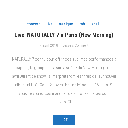
concert
live
musique
rnb
soul
Live: NATURALLY 7 à Paris (New Morning)
on
4 avril 2018
Leave a Comment
Live:
NATURALLY
NATURALLY 7 connu pour offrir des sublimes performances a
7
capella, le groupe sera sur la scène du New Morning le 6
à
avril.Durant ce show ils interpréteront les titres de leur nouvel
Paris
(New
album intitulé “Cool Grooves…Naturally” sorti le 16 mars. Si
Morning)
vous ne voulez pas manquer ce show les places sont
dispo ICI
LIRE