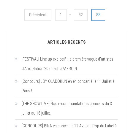
Navigation
…
Précédent
1
82
83
des
articles
ARTICLES RÉCENTS
[FESTIVAL] Line-up explosif : la première vague d’artistes
d’Afro Nation 2026 est là !AFRO N
[Concours] JOY OLADOKUN en en concert à le 11 Juillet à
Paris !
[THE SHOWTIME] Nos recommandations concerts du 3
juillet au 16 juillet.
[CONCOURS] BINA en concert le 12 Avril au Pop du Label à