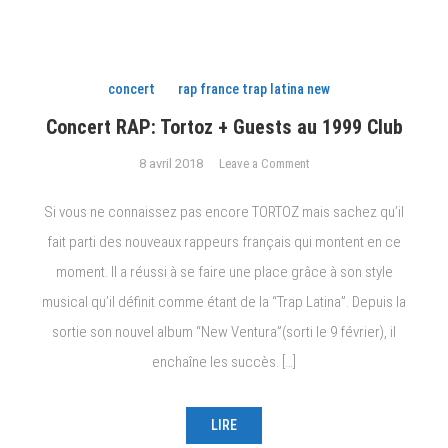
concert
rap france trap latina new
Concert RAP: Tortoz + Guests au 1999 Club
on
8 avril 2018
Leave a Comment
Concert
RAP:
Si vous ne connaissez pas encore TORTOZ mais sachez qu’il
Tortoz
fait parti des nouveaux rappeurs français qui montent en ce
+
moment. Il a réussi à se faire une place grâce à son style
Guests
au
musical qu’il définit comme étant de la “Trap Latina”. Depuis la
1999
sortie son nouvel album “New Ventura”(sorti le 9 février), il
Club
enchaîne les succès. […]
LIRE