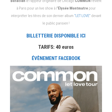
Bataclan
le rappeur originaire de Chicago
COMMON
revient
à Paris pour un live show à l
‘Élysée Montmatre
pour
interpréter les titres de son dernier album
“LET LOVE”
devant
le public parisien !
BILLETTERIE DISPONIBLE ICI
TARIFS: 40 euros
ÉVÈNEMENT FACEBOOK