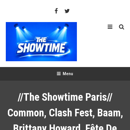
Skip
To
Content
THE SHOWTIME
Web-magazine sur l'actualité concerts, festivals et showcases
Menu
//The Showtime Paris//
Common, Clash Fest, Baam,
Brittany Howard, Fête De