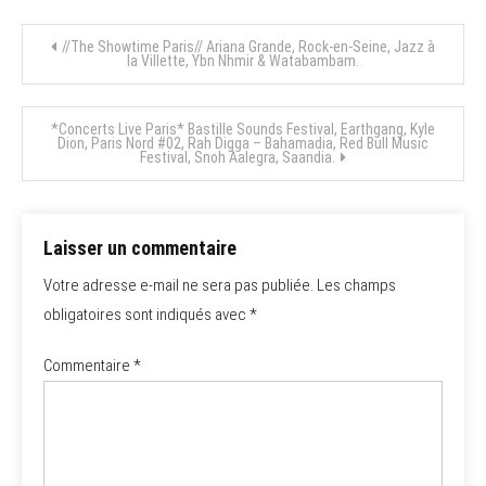
Navigation
//The Showtime Paris// Ariana Grande, Rock-en-Seine, Jazz à
la Villette, Ybn Nhmir & Watabambam.
de
*Concerts Live Paris* Bastille Sounds Festival, Earthgang, Kyle
l’article
Dion, Paris Nord #02, Rah Digga – Bahamadia, Red Bull Music
Festival, Snoh Aalegra, Saandia.
Laisser un commentaire
Votre adresse e-mail ne sera pas publiée.
Les champs
obligatoires sont indiqués avec
*
Commentaire
*