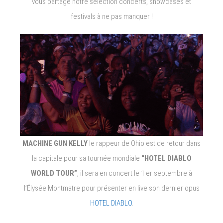
vous partage notre sélection concerts, showcases et
Common,
festivals à ne pas manquer !
Clash
Fest,
Baam,
Brittany
Howard,
Fête
de
l’Huma,
Jazz
à
la
MACHINE GUN KELLY
le rappeur de Ohio est de retour dans
Villette,
Machine
la capitale pour sa tournée mondiale
“HOTEL DIABLO
Gun
WORLD TOUR”
, il sera en concert le 1 er septembre à
Kelly,
l’Élysée Montmatre pour présenter en live son dernier opus
Niro,
Prime,
HOTEL DIABLO
.
Stellio