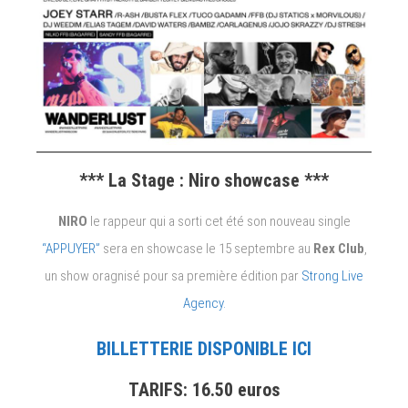
*** La Stage : Niro showcase ***
NIRO
le rappeur qui a sorti cet été son nouveau single
“APPUYER”
sera en showcase le 15 septembre au
Rex Club
,
un show oragnisé pour sa première édition par
Strong Live
Agency.
BILLETTERIE DISPONIBLE ICI
TARIFS: 16.50 euros