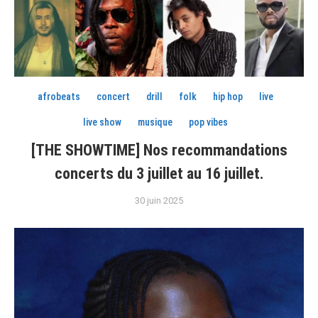
afrobeats
concert
drill
folk
hip hop
live
live show
musique
pop vibes
[THE SHOWTIME] Nos recommandations
concerts du 3 juillet au 16 juillet.
30 juin 2025