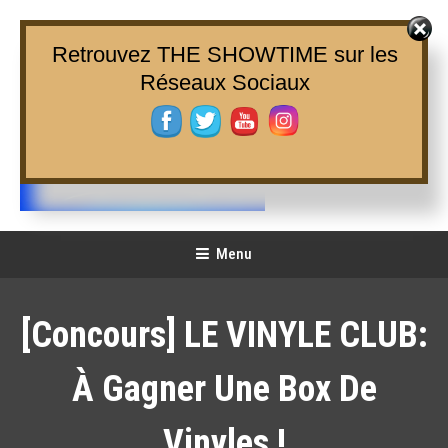
Skip
To
Retrouvez THE SHOWTIME sur les
Content
Réseaux Sociaux
THE SHOWTIME
Web-magazine sur l'actualité concerts, festivals et showcases
Menu
[Concours] LE VINYLE CLUB:
À Gagner Une Box De
Vinyles !