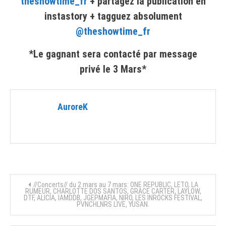
theshowtime_fr
+ partagez la publication en
instastory + tagguez absolument
@theshowtime_fr
*Le gagnant sera contacté par message
privé le 3 Mars*
AuroreK
Navigation
//Concerts// du 2 mars au 7 mars: ONE REPUBLIC, LETO, LA
RUMEUR, CHARLOTTE DOS SANTOS, GRACE CARTER, LAYLOW,
DTF, ALICIA, IAMDDB, JGEPMAFIA, NIRO, LES INROCKS FESTIVAL,
de
PVNCHLNRS LIVE, YUSAN.