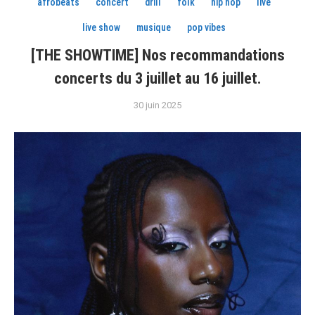
afrobeats
concert
drill
folk
hip hop
live
live show
musique
pop vibes
[THE SHOWTIME] Nos recommandations
concerts du 3 juillet au 16 juillet.
30 juin 2025