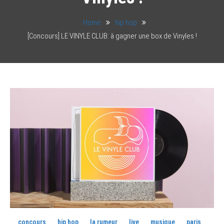
Home
hip hop
[Concours] LE VINYLE CLUB: à gagner une box de Vinyles !
concours
hip hop
la rumeur
live
musique
paris