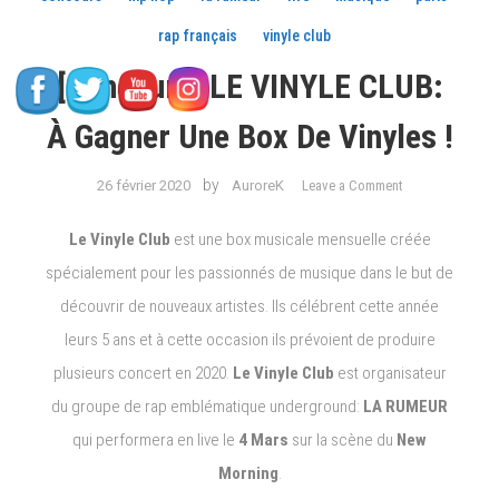
rap français
vinyle club
[Concours] LE VINYLE CLUB:
À Gagner Une Box De Vinyles !
on
by
26 février 2020
AuroreK
Leave a Comment
[Concours]
LE
Le Vinyle Club
est une box musicale mensuelle créée
VINYLE
spécialement pour les passionnés de musique dans le but de
CLUB:
découvrir de nouveaux artistes. Ils célébrent cette année
à
gagner
leurs 5 ans et à cette occasion ils prévoient de produire
une
plusieurs concert en 2020.
Le Vinyle Club
est organisateur
box
du groupe de rap emblématique underground:
LA RUMEUR
de
qui performera en live le
4 Mars
sur la scène du
New
Vinyles
!
Morning
.