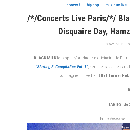
concert
hip hop
musique live
/*/Concerts Live Paris/*/ Blac
Disquaire Day, Hamz
b
9 avril 2019
BLACK MILK
le rappeur/producteur originaire de Detro
“Starting 5: Compilation Vol. 1”
, sera de passage dans l
compagnie du live band
Nat Turner Reb
B
TARIFS: de 
https://www.you