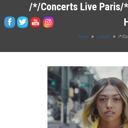
/*/Concerts Live Paris/*/
H
Home
concert
/*/Con