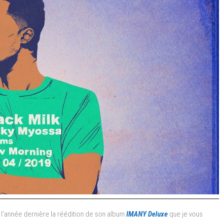
Mahalia,
Maverick
Sabre.
 l’année dernière la réédition de son album
IMANY Deluxe
que je vous