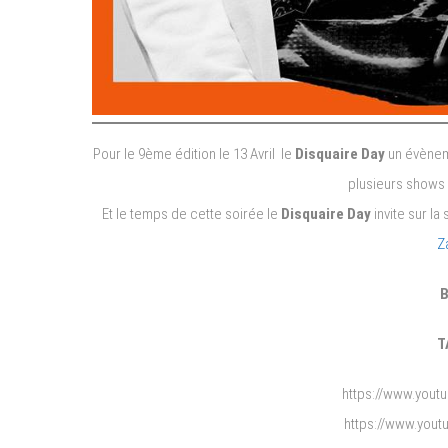
Pour le 9ème édition le 13 Avril
le
Disquaire Day
un évènem
plusieurs shows a
Et le temps de cette soirée
le
Disquaire Day
invite sur l
Z
B
T
https://www.you
https://www.you