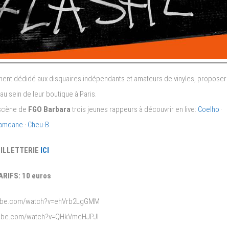
ent dédidé aux disquaires indépendants et amateurs de vinyles, proposer
u sein de leur boutique à Paris.
a scène de
FGO Barbara
trois jeunes rappeurs à découvrir en live:
Coelho
·
amdane
·
Cheu-B.
ILLETTERIE
ICI
ARIFS: 10 euros
tube.com/watch?v=ehVrb2LgGMM
tube.com/watch?v=QHkVmeHJPJI