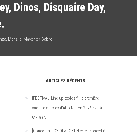
cey, Dinos, Disquaire Day,
e.
Hamza, Mahalia, Maverick Sabre.
ARTICLES RÉCENTS
[FESTIVAL] Line-up explosif : la première
vague d’artistes d’Afro Nation 2026 est là
!AFRO N
[Concours] JOY OLADOKUN en en concert à