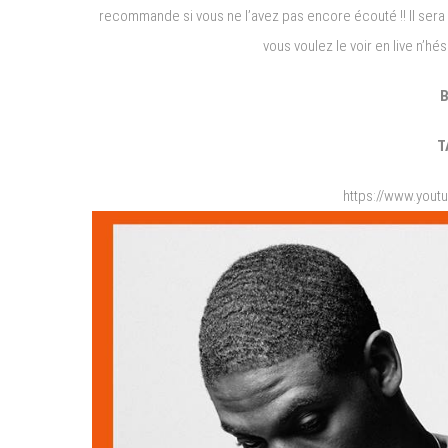
recommande si vous ne l’avez pas encore écouté !! Il sera e
vous voulez le voir en live n’h
B
T
https://www.you