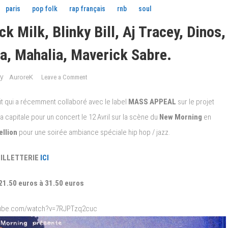
paris
pop folk
rap français
rnb
soul
k Milk, Blinky Bill, Aj Tracey, Dinos,
a, Mahalia, Maverick Sabre.
on
y
AuroreK
Leave a Comment
/*/Concerts
Live
it qui a récemment collaboré avec le label
MASS APPEAL
sur le projet
Paris/*/
a capitale pour un concert le 12 Avril sur la scène du
New Morning
en
Black
ellion
pour une soirée ambiance spéciale hip hop / jazz.
Milk,
Blinky
ILLETTERIE
ICI
Bill,
Aj
Tracey,
21.50 euros à 31.50 euros
Dinos,
Disquaire
tube.com/watch?v=7RJPTzq2cuc
Day,
Hamza,