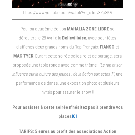
https://www.youtube.com/watch?v=_xRmv8Zp3KA
Pour sa deuxième édition
MAHALIA ZONE LIBRE
se
déroulera le 28 Avril à la
Bellevilloise
, avec pour têtes
d’affiches deux grands noms du Rap Français:
FIANSO
et
MAC TYER
. Durant cette soirée solidaire et de partage, sera
proposée une table ronde avec comme thème :
“Le rap et son
influence sur la culture des jeunes : de la fiction aux actes ?”
, une
performance de danse, une exposition photo et plusieurs
invités pour assurer le show !!!
Pour assister à cette soirée n’hésitez pas à prendre vos
places
ICI
TARIFS: 5 euros au profit des associations Action