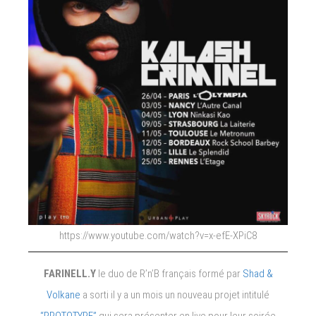
https://www.youtube.com/watch?v=x-efE-XPiC8
FARINELL.Y
le duo de R’n’B français formé par
Shad &
Volkane
a sorti il y a un mois un nouveau projet intitulé