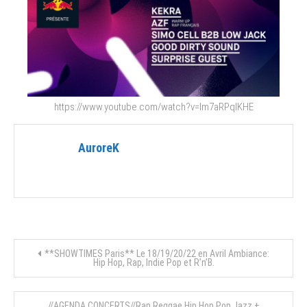
https://www.youtube.com/watch?v=lm7aRPqlKHE
AuroreK
Navigation
**SHOWTIMES Paris** Le 18/19/20/22 en Avril Ambiance:
Hip Hop, Rap, Indie Pop et R’n’B.
de
//AGENDA CONCERTS//Rap,Reggae,Hip Hop,Pop,Jazz +