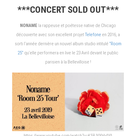
***CONCERT SOLD OUT***
NONAME
la rappeuse et poétesse native de Chicago
découverte avec son excellent projet
Telefone
en 2016, a
sorti l’année dernière un nouvel album studio intitulé
“Room
25”
qu’elle performera en live le 23 Avril devant le public
parisien à la Bellevilloise !
https://www.youtube.com/watch?v=K58JYXhb4YA