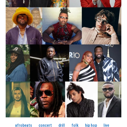
afrobeats
concert
drill
folk
hip hop
live