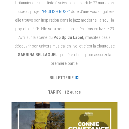
britannique est l’artiste à suivre, elle a sorti le 22 mars son
Concerts
nouceau projet
“ENGLISH ROSE”
doté d’une voix singulière
à
voir
elle trouve son inspiration dans le jazz moderne, la soul, la
fin
pop et le R’n’B. Elle sera pour la première fois en live le 23
Avril!
Avril sur la scène du
Pop Up du Label,
n’hésitez pas à
découvrir son univers musical en live, et c’est la chanteuse
SABRINA BELLAOUEL
qui a été choisi pour assurer la
première partie!
BILLETTERIE
ICI
TARIFS : 12 euros