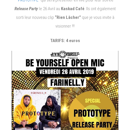
“PROTOTYPE”
qui sera présenter en live pour leur soirée
Release Party
le 26 Avril au
Kaskad Café
. Ils ont également
sorti leur nouveau clip
“Rien Lâcher”
que je vous invite à
visionner !!!
TARIFS: 4 euros