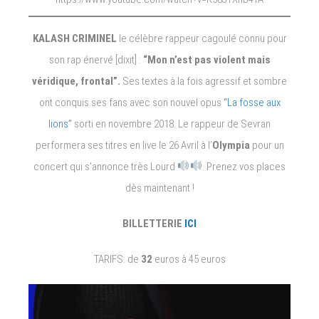
KALASH CRIMINEL
le célèbre rappeur cagoulé connu pour
son rap énervé [dixit] :
“Mon n’est pas violent mais
véridique, frontal”.
Ses textes à la fois agressif et sombre
ont conquis ses fans avec son nouvel opus
“La fosse aux
lions”
sorti en novembre 2018. Le rappeur de Sevran
performera ses titres en live le 26 Avril à l’
Olympia
pour un
concert qui s’annonce très Lourd
. Prenez vos places
dès maintenant !
BILLETTERIE
ICI
TARIFS: de
32
euros à 45 euros