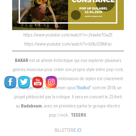
https://www.youtube.com/watch?v=JVaxAeTOaZE
https://www.youtube.com/watch?v=b06JCl86Kxo
BAKAR
est un artiste éclectique qui ose explorer plusieurs
genres musicaux pour créer son propre style entre pop rock,
grime et hip hop, cette combinaison de styles est clairement
remarquer dans son dernier opus
“Badkid”
sorti en 2018, un
projet plébiscité par la critique. Il sera en concert le 23 Avril
au
Badaboum
, avec en première partie le groupe électro
pop / rock :
TEEERS
.
BILLETTERIE
ICI