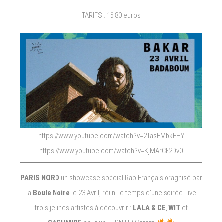
TARIFS : 16.80 euros
https://www.youtube.com/watch?v=2TasEMbkFHY
https://www.youtube.com/watch?v=KjMArCF2Dv0
PARIS NORD
un showcase spécial Rap Français oragnisé par
la
Boule Noire
le 23 Avril, réuni le temps d’une soirée Live
trois jeunes artistes à découvrir :
LALA & CE
,
WIT
et