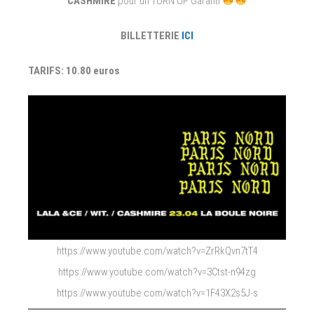
CASHMIRE
pour un TURN UP Garanti
BILLETTERIE
ICI
TARIFS: 10.80 euros
https://www.youtube.com/watch?v=ZrRkQvn7tT4
https://www.youtube.com/watch?v=3Ctst-n94zg
https://www.youtube.com/watch?v=1F43X2s5J-s