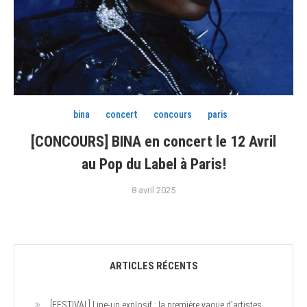
bina
concert
concours
paris
[CONCOURS] BINA en concert le 12 Avril
au Pop du Label à Paris!
8 avril 2025
ARTICLES RÉCENTS
[FESTIVAL] Line-up explosif : la première vague d’artistes