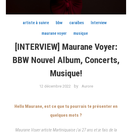
artiste à suivre
bbw
caraïbes
Interview
maurane voyer
musique
[INTERVIEW] Maurane Voyer:
BBW Nouvel Album, Concerts,
Musique!
by
12 décembre 2022
Aurore
Hello Maurane, est ce que tu pourrais te présenter en
quelques mots ?
Maurane Voyer artiste Martiniquaise j’ai 27 ans et je fais de la