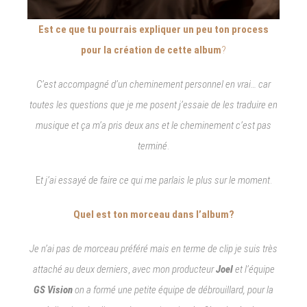
Est ce que tu pourrais expliquer un peu ton process
pour la création de cette album
?
C’est accompagné d’un cheminement personnel en vrai… car
toutes les questions que je me posent j’essaie de les traduire en
musique et ça m’a pris deux ans et le cheminement c’est pas
terminé
.
E
t j’ai essayé de faire ce qui me parlais le plus sur le moment
.
Quel est ton morceau dans l’album?
Je n’ai pas de morceau préféré mais en terme de clip je suis très
attaché au deux derniers
,
avec mon producteur
Joel
et l’équipe
GS Vision
on a formé une petite équipe de débrouillard
, pour la