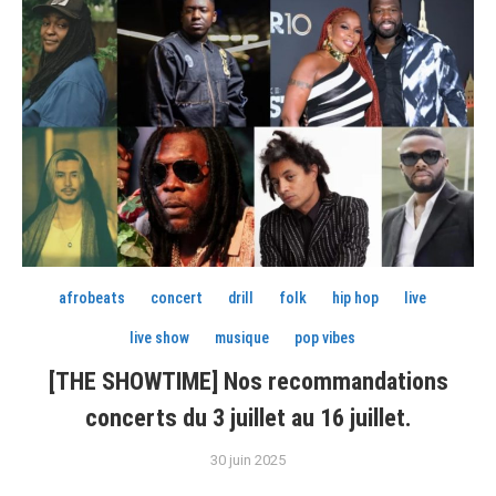
afrobeats
concert
drill
folk
hip hop
live
live show
musique
pop vibes
[THE SHOWTIME] Nos recommandations
concerts du 3 juillet au 16 juillet.
30 juin 2025