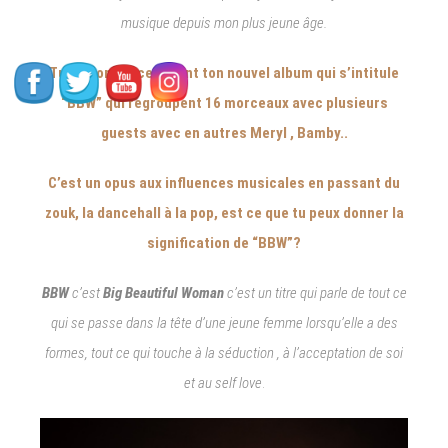
musique depuis mon plus jeune âge.
Tu as sorti récemment ton nouvel album qui s’intitule
“BBW” qui regroupent 16 morceaux avec plusieurs
guests avec en autres Meryl , Bamby..
C’est un opus aux influences musicales en passant du
zouk, la dancehall à la pop, est ce que tu peux donner la
signification de “BBW”?
BBW
c’est
Big Beautiful Woman
c’est un titre qui parle de tout ce
qui se passe dans la tête d’une jeune femme lorsqu’elle a des
formes, tout ce qui touche à la séduction , à l’acceptation de soi
et au self love
.