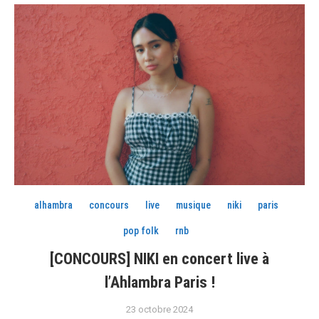
alhambra
concours
live
musique
niki
paris
pop folk
rnb
[CONCOURS] NIKI en concert live à
l’Ahlambra Paris !
23 octobre 2024