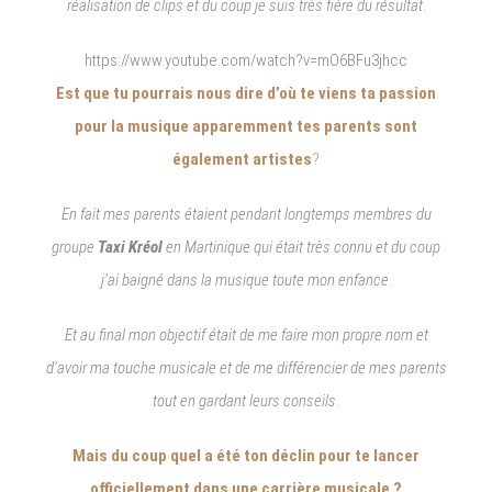
réalisation de clips et du coup je suis très fière du résultat
.
https://www.youtube.com/watch?v=mO6BFu3jhcc
Est que tu pourrais nous dire d’où te viens ta passion
pour la musique apparemment tes parents sont
également artistes
?
En fait mes parents étaient pendant longtemps membres du
groupe
Taxi Kréol
en Martinique qui était très connu et du coup
j’ai baigné dans la musique toute mon enfance
.
Et au final mon objectif était de me faire mon propre nom et
d’avoir ma touche musicale et de me différencier de mes parents
tout en gardant leurs conseils
.
Mais du coup quel a été ton déclin pour te lancer
officiellement dans une carrière musicale ?