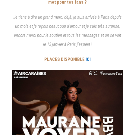
mot pour tes fans ?
Je tiens à dire un grand merci déjà, je suis arrivée à Paris depuis
un mois et je reçois beaucoup d’amour et je suis très surprise,
encore merci pour le soutien et tous les messages et on se voit
le 13 janvier à Paris
j’espère
!
PLACES DISPONIBLE
ICI