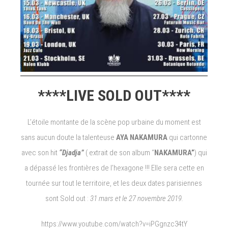
****LIVE SOLD OUT****
L’étoile montante de la scène pop urbaine du moment est
sans aucun doute la talenteuse
AYA NAKAMURA
qui cartonne
avec son hit
“Djadja”
( extrait de son album “
NAKAMURA”
) qui
a dépassé les frontières de l’hexagone !!! Elle sera cette en
tournée sur tout le territoire, et les deux dates parisiennes
sont Sold out :
31 mars et le 27 novembre 2019.
https://www.youtube.com/watch?v=iPGgnzc34tY