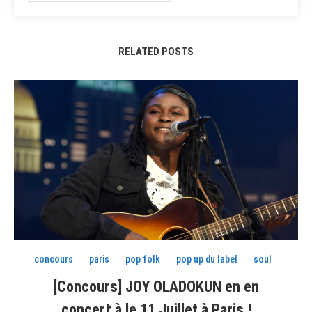
RELATED POSTS
concours
paris
pop folk
pop up du label
soul
[Concours] JOY OLADOKUN en en
concert à le 11 Juillet à Paris !