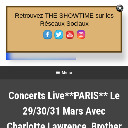
Skip
To
Retrouvez THE SHOWTIME sur les
Content
Réseaux Sociaux
THE SHOWTIME
Web-magazine sur l'actualité concerts, festivals et showcases
Menu
Concerts Live**PARIS** Le
29/30/31 Mars Avec
Charlotte Lawrence, Brother