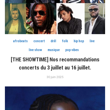
afrobeats
concert
drill
folk
hip hop
live
live show
musique
pop vibes
[THE SHOWTIME] Nos recommandations
concerts du 3 juillet au 16 juillet.
30 juin 2025