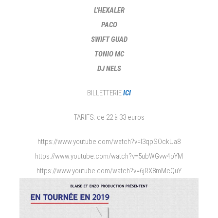
L’HEXALER
PACO
SWIFT GUAD
TONIO MC
DJ NELS
BILLETTERIE
ICI
TARIFS: de 22 à 33 euros
https://www.youtube.com/watch?v=l3qpSOckUa8
https://www.youtube.com/watch?v=5ubWGvw4pYM
https://www.youtube.com/watch?v=6jRX8mMcQuY