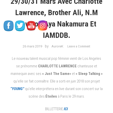
29/30/31 Mars Avec Charlotte
Lawrence, Brother Ali, N.M
Novator, Aya Nakamura Et
IAMDDB.
on
by
26 mars 2019
AuroreK
Leave a Comment
Concerts
Live**PARIS**
Le nouveau talent musical pop féminin vient de Los Angeles
le
se prénomme
CHARLOTTE LAWRENCE
chanteuse et
29/30/31
mannequin avec ses
« Just The Same»
et
« Sleep Talking »
mars
avec
qu’elle se fait connaître. Elle a sorti en juin 2018 son projet
Charlotte
“YOUNG”
qu’elle interprétera en live durant son concert sur la
Lawrence,
scène des
Étoiles
à Paris le 29 mars.
Brother
Ali,
BILLETTERIE
ICI
N.M