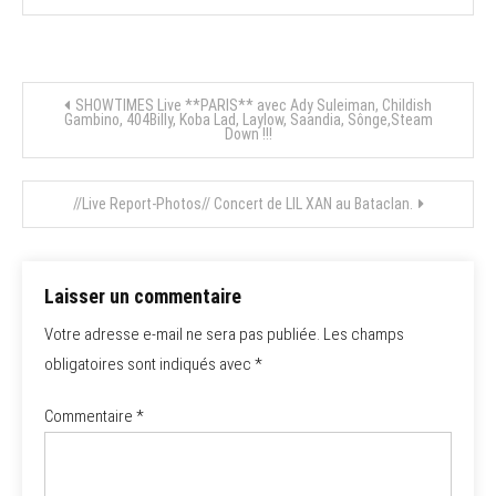
Navigation
SHOWTIMES Live **PARIS** avec Ady Suleiman, Childish
Gambino, 404Billy, Koba Lad, Laylow, Saandia, Sônge,Steam
Down !!!
de
l’article
//Live Report-Photos// Concert de LIL XAN au Bataclan.
Laisser un commentaire
Votre adresse e-mail ne sera pas publiée.
Les champs
obligatoires sont indiqués avec
*
Commentaire
*