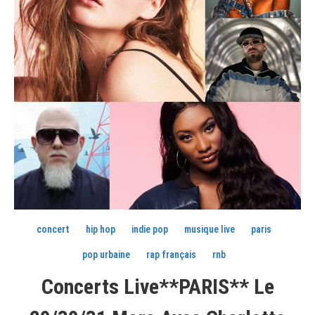
concert
hip hop
indie pop
musique live
paris
pop urbaine
rap français
rnb
Concerts Live**PARIS** Le