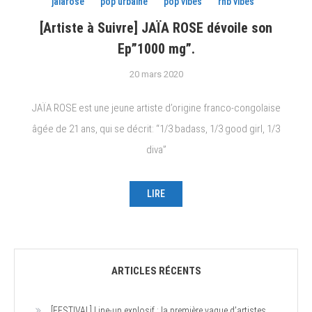
jaiarose
pop urbaine
pop vibes
rnb vibes
[Artiste à Suivre] JAÏA ROSE dévoile son
Ep”1000 mg”.
20 mars 2020
JAÏA ROSE est une jeune artiste d’origine franco-congolaise
âgée de 21 ans, qui se décrit: “1/3 badass, 1/3 good girl, 1/3
diva”
LIRE
ARTICLES RÉCENTS
[FESTIVAL] Line-up explosif : la première vague d’artistes