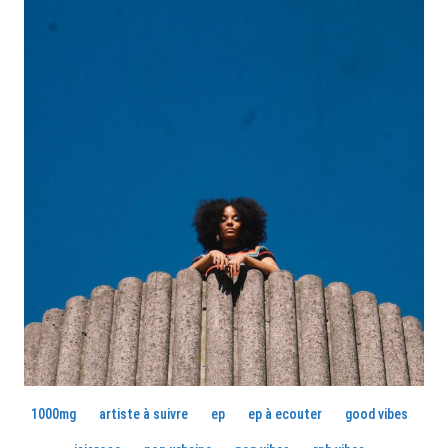
1000mg
artiste à suivre
ep
ep à ecouter
good vibes