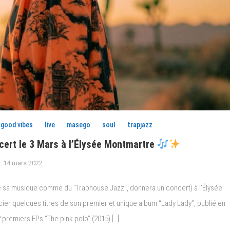
good vibes
live
masego
soul
trapjazz
ert le 3 Mars à l’Élysée Montmartre
14 mars 2022
ifie sa musique comme du “Traphouse Jazz”, donnera un concert) à l’Élysée
ier quelques titres de son premier et unique album “Lady Lady”, publié en
 premiers EPs “The pink polo” (2015) […]