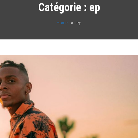
Catégorie :
ep
Home
ep