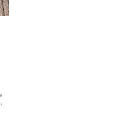
se
/3