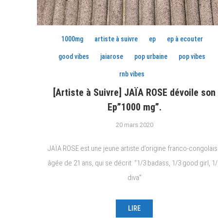
1000mg
artiste à suivre
ep
ep à ecouter
good vibes
jaiarose
pop urbaine
pop vibes
rnb vibes
[Artiste à Suivre] JAÏA ROSE dévoile son
Ep”1000 mg”.
20 mars 2020
JAÏA ROSE est une jeune artiste d’origine franco-congolai
âgée de 21 ans, qui se décrit: “1/3 badass, 1/3 good girl, 1
diva”
LIRE