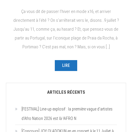
Ça vous dit de passer l’hiver en mode x16, et arriver
directement à l’été ? On s’arrêterait vers le, disons…9 juillet ?
Jusqu’au 11, comme ça, au hasard ? Et, que pensez-vous de
partir au Portugal, sur l’iconique plage de Praia da Rocha, à
Portimao ? C’est pas mal, non ? Mais, si on vous […]
LIRE
ARTICLES RÉCENTS
[FESTIVAL] Line-up explosif : la première vague d’artistes
d’Afro Nation 2026 est là !AFRO N
[Concours] JOY OLADOKUN en en concert à le 11 Juillet à