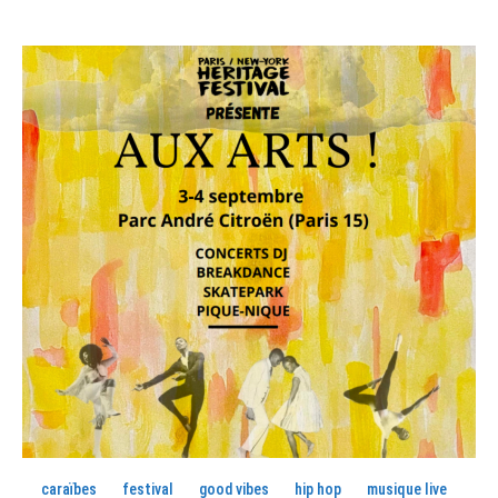
caraïbes
festival
good vibes
hip hop
musique live