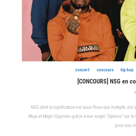
concert
concours
hip hop
[CONCOURS] NSG en con
NSG dont la signification est aussi floue que multiple, e
Mojo et Mxjib ! Exposés grâce à leur single “Options” sur la
pour eux, 