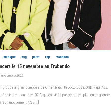
musique
nsg
paris
rap
trabendo
cert le 15 novembre au Trabendo
8 novembre 2022
st un groupe anglais composé de 6 membres : Kruddz, Dope, OGD, Papii Abz,
 scène internationale en 2018, qui est visée par ce qui est plus qu’un groupe
mais un mouvement, NSG […]