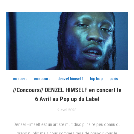
concert
concours
denzel himself
hip hop
paris
//Concours// DENZEL HIMSELF en concert le
6 Avril au Pop up du Label
2 avril 2023
Denzel Himself est un artiste multidisciplinaire peu connu du
grand public mais nous sommes ravis de pouvoir vous le