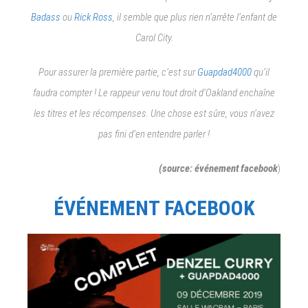
Badass
ou
Rick Ross
, il semble que plus rien n’arrête l’enfant de
Carol City.
Pour assurer la première partie, c’est sur
Guapdad4000
qu’il
faudra compter ! Le rappeur venu tout droit d’Oakland enchaîne
les titres et les récompenses. Une chose est sûre, vous n’avez
pas fini d’en entendre parler !
(source: événement facebook
)
ÉVÉNEMENT FACEBOOK