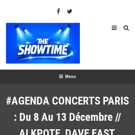
Skip
To
Content
THE SHOWTIME
Web-magazine sur l'actualité concerts, festivals et showcases
Menu
#AGENDA CONCERTS PARIS
: Du 8 Au 13 Décembre //
ALKPOTE, DAVE EAST,