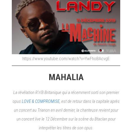
https://www.youtube.com/watch?v=YwFhoBAcvgE
MAHALIA
La révélation R’n’B Britanique qui a récemment sorti son premier
opus
LOVE & COMPROMISE
, est de retour dans la capitale après
un concert au Trianon en avril dernier, la chanteuse revient pour
un concert live le 12 Décembre sur la scène du Btaclan pour
interpréter les titres de son opus.