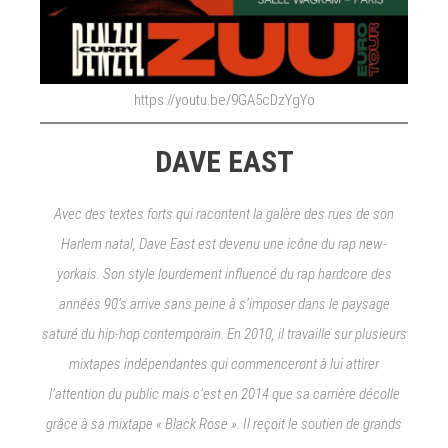
https://youtu.be/9GA5cDzYgYo
DAVE EAST
Avec des textes forts qui racontent la galère des rues de son
Harlem natal, Dave East est devenu une icône du rap new-
yorkais. Son style lourdement influencé du rap hardcore des
années 90’s arrive sans peine à s’imposer dans le paysage
saturé du hip-hop contemporain. En 2010, il travaille sur plusieurs
mixtapes indépendantes qui commenceront à lui attirer
l’attention du public mais c’est en 2014 que sa carrière décolle
grâce à sa mixtape « Black Rose ». Il reçoit le soutien de grands