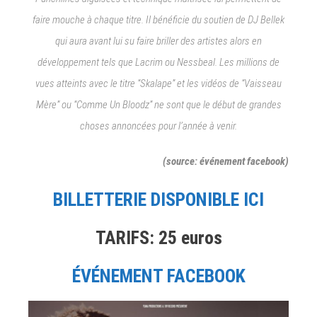
faire mouche à chaque titre. Il bénéficie du soutien de DJ Bellek
qui aura avant lui su faire briller des artistes alors en
développement tels que Lacrim ou Nessbeal. Les millions de
vues atteints avec le titre “Skalape” et les vidéos de “Vaisseau
Mère” ou “Comme Un Bloodz” ne sont que le début de grandes
choses annoncées pour l’année à venir.
(source: événement facebook)
BILLETTERIE DISPONIBLE ICI
TARIFS: 25 euros
ÉVÉNEMENT FACEBOOK