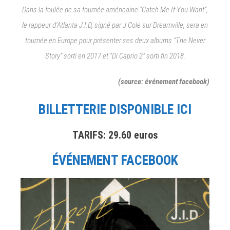
Dans la foulée de sa tournée américaine “Catch Me If You Want”,
le rappeur d’Atlanta J.I.D, signé par J Cole sur Dreamville, sera en
tournée en Europe pour présenter ses deux albums “The Never
Story” sorti en 2017 et “Di Caprio 2” sorti fin 2018.
(source: événement facebook)
BILLETTERIE DISPONIBLE ICI
TARIFS: 29.60 euros
ÉVÉNEMENT FACEBOOK