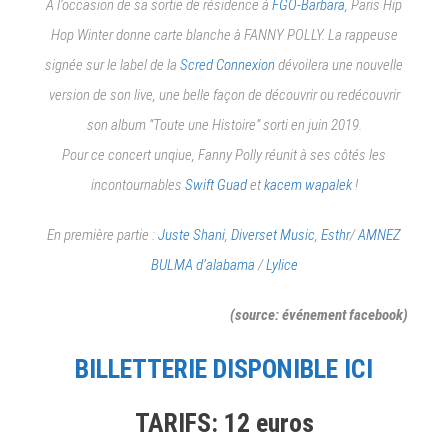
À l’occasion de sa sortie de résidence à
FGO-Barbara
, Paris Hip
Hop Winter donne carte blanche à FANNY POLLY. La rappeuse
signée sur le label de la
Scred Connexion
dévoilera une nouvelle
version de son live, une belle façon de découvrir ou redécouvrir
son album “Toute une Histoire” sorti en juin 2019.
Pour ce concert unqiue, Fanny Polly réunit à ses côtés les
incontournables
Swift Guad
et
kacem wapalek
!
En première partie :
Juste Shani
,
Diverset Music
,
Esthr
/
AMNEZ
BULMA d’alabama
/
Lylice
(source: événement facebook)
BILLETTERIE DISPONIBLE ICI
TARIFS: 12 euros