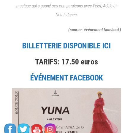
musique qui a gagné ses comparaisons avec Feist, Adele et
PLUG
FEST,
Norah Jones.
FANNY
POLLY,
(source: événement facebook)
J.I.D,
LANDY,
BILLETTERIE DISPONIBLE ICI
LETO,
MAHALIA,
TARIFS: 17.50 euros
OXMO
PUCCINO,
YUNA.
ÉVÉNEMENT FACEBOOK