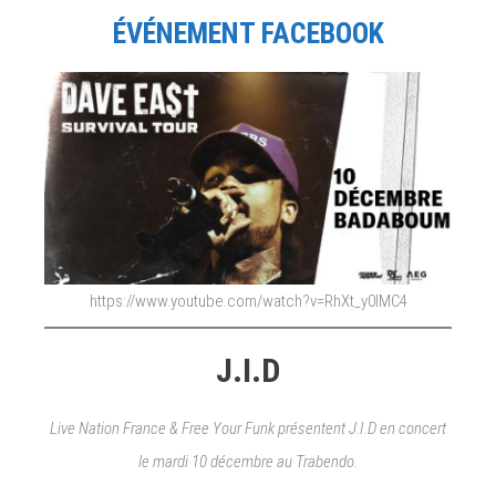
ÉVÉNEMENT FACEBOOK
https://www.youtube.com/watch?v=RhXt_y0lMC4
J.I.D
Live Nation France & Free Your Funk présentent J.I.D en concert
le mardi 10 décembre au Trabendo.