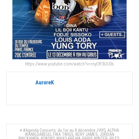
https://www.youtube.com/watch?v=rnyI3Y3UU0s
AuroreK
Navigation
#Agenda Concerts: du 1er au 8 décembre //AYO, ALPHA
WANN,DABEULL FWA TWIGS, KERY JAMES, JORDAN
MACKAMPA, KOKOKO, MAXO KREAM, PARIS WINTER, RILÈS,