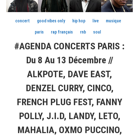
concert
good vibes only
hip hop
live
musique
paris
rap français
rnb
soul
#AGENDA CONCERTS PARIS :
Du 8 Au 13 Décembre //
ALKPOTE, DAVE EAST,
DENZEL CURRY, CINCO,
FRENCH PLUG FEST, FANNY
POLLY, J.I.D, LANDY, LETO,
MAHALIA, OXMO PUCCINO,