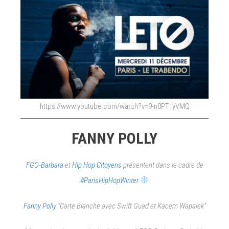
https://www.youtube.com/watch?v=9-n0PT1yVMQ
FANNY POLLY
FGO-Barbara
et
Hip Hop Citoyens
présentent dans le cadre de
#ParisHipHopWinter
Fanny Polly
“Carte Blanche avec Swift Guad et Kacem Wapalek”