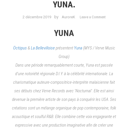
YUNA.
on
by
2 décembre 2019
AuroreK
Leave a Comment
#AGENDA
CONCERTS
YUNA
PARIS
:
Öctöpus
&
La Bellevilloise
présentent
Yuna
(MYS / Verve Music
du
8
Group)
au
Dans une période remarquablement courte, Yuna est passée
13
d’une notoriété régionale D.I.Y. à la célébrité internationale. La
Décembre
charismatique auteure-compositrice-interprète malaisienne fait
//
ALKPOTE,
ses débuts chez Verve Records avec ‘Nocturnal’. Elle est ainsi
DAVE
devenue la première artiste de son pays à conquérir les USA. Ses
EAST,
créations sont un mélange organique de pop contemporaine, folk
DENZEL
CURRY,
acoustique et soulful R&B. Elle combine cette voix engageante et
CINCO,
expressive avec une production imaginative afin de créer une
FRENCH