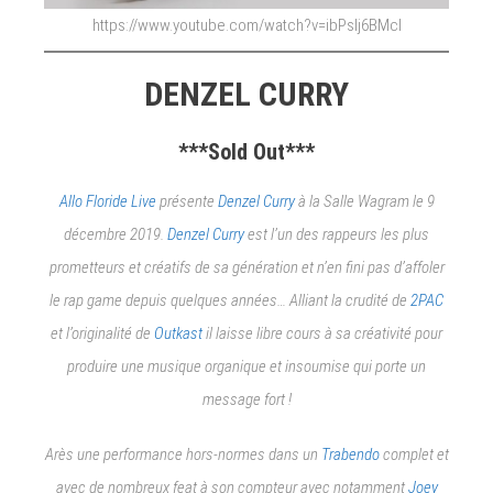
https://www.youtube.com/watch?v=ibPslj6BMcI
DENZEL CURRY
***Sold Out***
Allo Floride Live
présente
Denzel Curry
à la Salle Wagram le 9
décembre 2019.
Denzel Curry
est l’un des rappeurs les plus
prometteurs et créatifs de sa génération et n’en fini pas d’affoler
le rap game depuis quelques années… Alliant la crudité de
2PAC
et l’originalité de
Outkast
il laisse libre cours à sa créativité pour
produire une musique organique et insoumise qui porte un
message fort !
Arès une performance hors-normes dans un
Trabendo
complet et
avec de nombreux feat à son compteur avec notamment
Joey