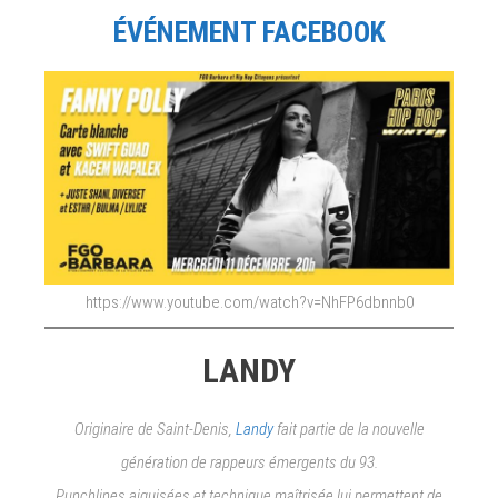
ÉVÉNEMENT FACEBOOK
https://www.youtube.com/watch?v=NhFP6dbnnb0
LANDY
Originaire de Saint-Denis,
Landy
fait partie de la nouvelle
génération de rappeurs émergents du 93.
Punchlines aiguisées et technique maîtrisée lui permettent de