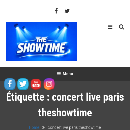
Skip
To
Content
THE SHOWTIME
Web-magazine sur l'actualité concerts, festivals et showcases
Menu
Étiquette :
concert live paris
theshowtime
Home
concert live paris theshowtime