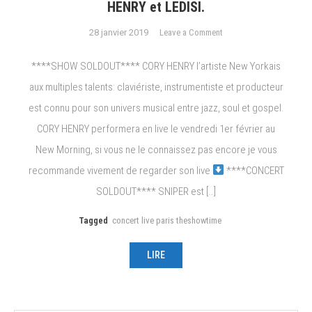
HENRY et LEDISI.
on
28 janvier 2019
Leave a Comment
***CONCERTS
LIVES***
****SHOW SOLDOUT**** CORY HENRY l’artiste New Yorkais
Rap
aux multiples talents: claviériste, instrumentiste et producteur
//
est connu pour son univers musical entre jazz, soul et gospel.
Drum
&
CORY HENRY performera en live le vendredi 1er février au
Bass
New Morning, si vous ne le connaissez pas encore je vous
//
recommande vivement de regarder son live
****CONCERT
R’n’B
SOLDOUT**** SNIPER est […]
Jazz:
SNIPER,
Tagged
concert live paris theshowtime
RUDIMENTAL,
CORY
LIRE
HENRY
et
LEDISI.