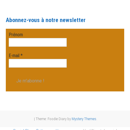
Abonnez-vous à notre newsletter
Prénom
E-mail
*
|
Theme: Foodie Diary by
Mystery Themes
.