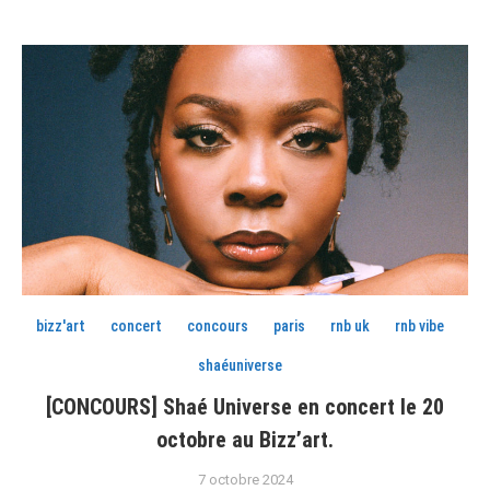
bizz'art
concert
concours
paris
rnb uk
rnb vibe
shaéuniverse
[CONCOURS] Shaé Universe en concert le 20
octobre au Bizz’art.
7 octobre 2024