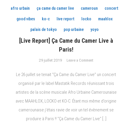
afro urbain
ça came du camer live
cameroun
concert
good vibes
ko-c
live report
locko
maahlox
palais de tokyo
pop urbaine
yoyo
[Live Report] Ça Came du Camer Live à
Paris!
on
29 juillet 2019
Leave a Comment
[Live
Report]
Le 26 juillet se tenait “Ça Came du Camer Live” un concert
Ça
organisé par le label Mastatik Records réunissant trois
Came
artistes de la scène musicale Afro Urbaine Camerounaise
du
Camer
avec MAAHLOX, LOCKO et KO-C. Étant moi même d’origine
Live
camerounaise j’étais ravie de voir un tel évènement se
à
produire à Paris !! “Ça Came du Camer Live” […]
Paris!