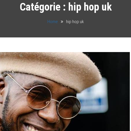
Catégorie :
hip hop uk
Home
hip hop uk