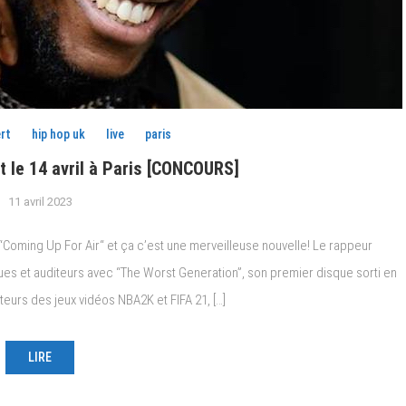
rt
hip hop uk
live
paris
 le 14 avril à Paris [CONCOURS]
11 avril 2023
“Coming Up For Air“ et ça c’est une merveilleuse nouvelle! Le rappeur
ques et auditeurs avec “The Worst Generation”, son premier disque sorti en
eurs des jeux vidéos NBA2K et FIFA 21, […]
LIRE