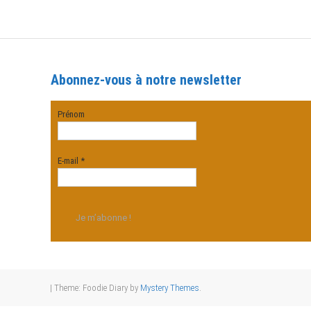
Abonnez-vous à notre newsletter
Prénom
E-mail
*
|
Theme: Foodie Diary by
Mystery Themes
.