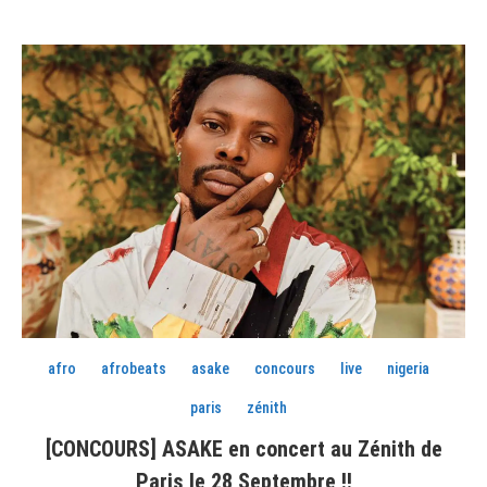
afro
afrobeats
asake
concours
live
nigeria
paris
zénith
[CONCOURS] ASAKE en concert au Zénith de
Paris le 28 Septembre !!