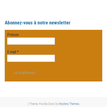
Abonnez-vous à notre newsletter
Prénom
E-mail
*
|
Theme: Foodie Diary by
Mystery Themes
.