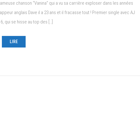
ameuse chanson “Vanina” qui a vu sa carrière exploser dans les années
ppeur anglais Dave il a 23 ans et il fracasse tout ! Premier single avec AJ
6, qui se hisse au top des […]
LIRE