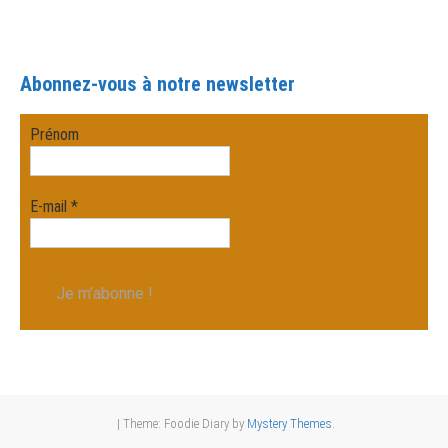
Abonnez-vous à notre newsletter
Prénom
E-mail
*
|
Theme: Foodie Diary by
Mystery Themes
.