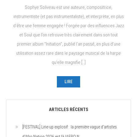
Sophye Soliveau est une auteure, compositrice,
instrumentiste (et pas instrumentaliste), et interprète, en plus
d’être une femme engagée ! Forgée par des influences Jazz
et Soul que l’on retrouve très clairement dans son tout
premier album “Initiation“, publié l’an passé, en plus d’une
utilisation assez rare dans le paysage musical de la harpe
qu’elle magnifie […]
LIRE
ARTICLES RÉCENTS
[FESTIVAL] Line-up explosif : la première vague d’artistes
d’Afro Nation 2026 est là !AFRO N