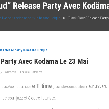
oud” Release Party Avec Kodäma
live paris release party le hasard ludique
“Black Cloud” Release Party
is release party le hasard ludique
 Party Avec Kodäma Le 23 Mai
on
by
AuroreK
Leave a Comment
“Black
Cloud”
T-time
et
leur univers
nteuse/compositrice)
(bassiste/compositeur)
Release
Party
 de soul, jazz et électro futuriste.
avec
Kodäma