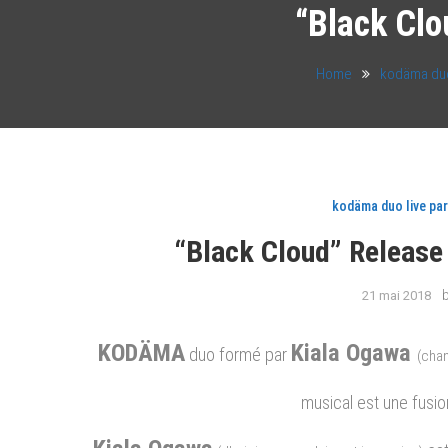
“Black Cl
Home
kodäma duo 
kodäma duo live par
“Black Cloud” Release
21 mai 2018
KODÄMA
Kiala Ogawa
duo formé par
(cha
musical est une fusion