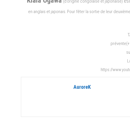
Kiala Ogawa
est
(d’origine congolaise et japonaise)
en anglais et japonais. Pour fêter la sortie de leur deuxièm
T
prévente(+f
su
L
https://www.yo
AuroreK