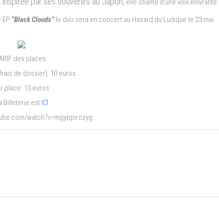
 inspirée par ses souvenirs au Japon,
elle chante d’une voix enivrante
le
23
e EP
“Black Clouds”
le duo sera en concert au Hasard du Ludique le 23 mai.
mai
ARIF des places:
rais de dossier): 10 euros
r place: 13 euros
a Billeterie est
ICI
utube.com/watch?v=mgyppirozyg