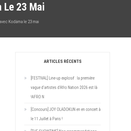
 Le 23 Mai
 avec Kodäma le 23 mai
ARTICLES RÉCENTS
[FESTIVAL] Line-up explosif : la première
vague d’artistes d’Afro Nation 2026 est là
!AFRO N
[Concours] JOY OLADOKUN en en concert à
le 11 Juillet à Paris !