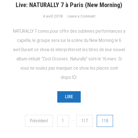
Live: NATURALLY 7 à Paris (New Morning)
on
4 avril 2018
Leave a Comment
Live:
NATURALLY
NATURALLY 7 connu pour offrir des sublimes performances a
7
capella, le groupe sera sur la scène du New Morning le 6
à
avril.Durant ce show ils interpréteront les titres de leur nouvel
Paris
(New
album intitulé “Cool Grooves…Naturally” sorti le 16 mars. Si
Morning)
vous ne voulez pas manquer ce show les places sont
dispo ICI
LIRE
Navigation
…
Précédent
1
117
118
des